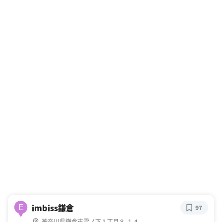
imbiss鎌倉
E
97
神奈川県鎌倉市雪ノ下１丁目８-１４