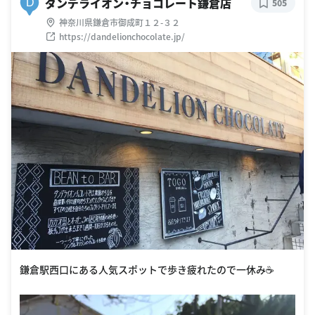
ダンデライオン・チョコレート鎌倉店
D
505
神奈川県鎌倉市御成町１２-３２
https://dandelionchocolate.jp/
鎌倉駅西口にある人気スポットで歩き疲れたので一休み☕️