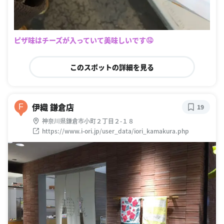
ピザ味はチーズが入っていて美味しいです🤤
このスポットの詳細を見る
伊織 鎌倉店
F
19
神奈川県鎌倉市小町２丁目２-１８
https://www.i-ori.jp/user_data/iori_kamakura.php