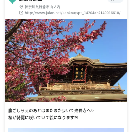
神奈川県鎌倉市山ノ内
http://www.jalan.net/kankou/spt_14204ah2140016610/
腹ごしらえのあとはまたまた歩いて建長寺へ✨
桜が綺麗に咲いていて絵になります🌸