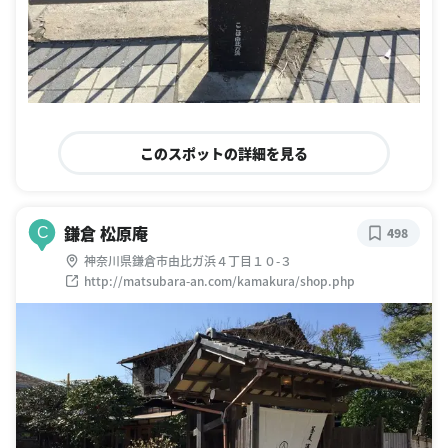
このスポットの詳細を見る
鎌倉 松原庵
C
498
神奈川県鎌倉市由比ガ浜４丁目１０-３
http://matsubara-an.com/kamakura/shop.php