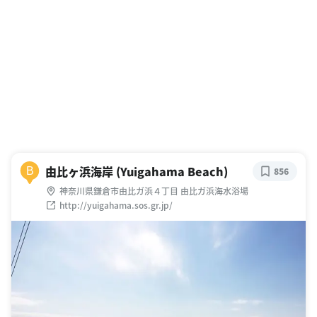
由比ヶ浜海岸 (Yuigahama Beach)
B
856
神奈川県鎌倉市由比ガ浜４丁目 由比ガ浜海水浴場
http://yuigahama.sos.gr.jp/