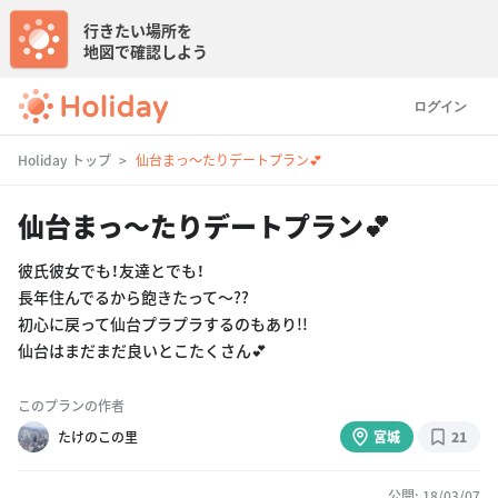
行きたい場所を
地図で確認しよう
ログイン
Holiday トップ
仙台まっ〜たりデートプラン💕
仙台まっ〜たりデートプラン💕
彼氏彼女でも！友達とでも！
長年住んでるから飽きたって〜??
初心に戻って仙台プラプラするのもあり!!
仙台はまだまだ良いとこたくさん💕
このプランの作者
たけのこの里
宮城
21
公開: 18/03/07