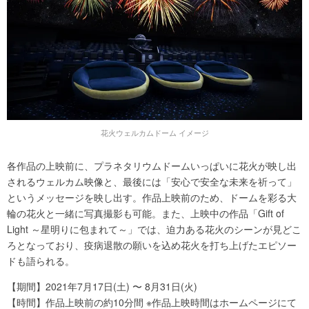
花火ウェルカムドーム イメージ
各作品の上映前に、プラネタリウムドームいっぱいに花火が映し出
されるウェルカム映像と、最後には「安心で安全な未来を祈って」
というメッセージを映し出す。作品上映前のため、ドームを彩る大
輪の花火と一緒に写真撮影も可能。また、上映中の作品「Gift of
Light ～星明りに包まれて～」では、迫力ある花火のシーンが見どこ
ろとなっており、疫病退散の願いを込め花火を打ち上げたエピソー
ドも語られる。
【期間】2021年7月17日(土) 〜 8月31日(火)
【時間】作品上映前の約10分間 ※作品上映時間はホームページにて