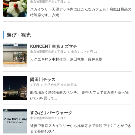
東京都墨田区押上１丁目１-２
スカイツリー天望デッキ内にはこんなカフェも！窓際は最高の
特等席です。夕焼...
遊び・観光
KONCENT 東京ミズマチ
東京都墨田区向島１丁目２-５ 東京ミズマチ W 02
カクエキ#15 中村嶺亜、深田竜生、藤井直樹
隅田川テラス
１丁目-１ 今戸 台東区 東京都 日本
船着場近く勝鬨橋側のベンチ。 途中カフェで飲み物と食べ物
(パン)を買って...
すみだリバーウォーク
東京都墨田区向島１丁目１
徒歩で東京スカイツリーから浅草寺まで最短で行くことができ
る全長約160メ...