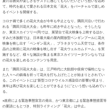
夏の雰囲気や楽しさをゲストに感じてもらいたいという想いを込め
て、時代を超えて愛される日本文化「花火」をバーチャルで楽しめ
るイベントを開催する。
コロナ禍で多くの花火大会が今年も中止となり、隅田川沿いで行わ
れる「隅田川花火大会」も昨年に続き中止となった。そうしたな
か、東京スカイツリー(R)では、展望台で花火映像を上映するほか、
すみだ水族館では、日本最大級の屋内開放型ペンギンプールに花火
映像を映し出す「ペンギン花火」、プラネタリウム天空では、各作
品の上映前に花火の映像を映し出す「花火ウェルカムドーム」を実
施するなど、様々な施設が集まる東京スカイツリータウンならでは
の花火を楽しめるコンテンツを用意。
また「隅田川花火大会」は、江戸時代に大飢饉や疫病で犠牲になっ
た人々への鎮魂を祈って花火を打ち上げたことが始まりとされてい
る。このイベントには“新型コロナウイルス感染症の影響が収まり、
来年は再び花火を楽しむことができるように”という想いも込めてい
る。
※政府による緊急事態宣言の発出、かつ東京都による緊急事態措置等
の要請にもとづき、特別ライティング「花火」は中止。