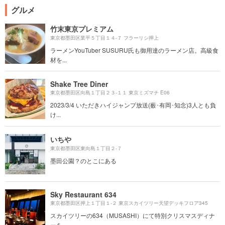
グルメ
竹末東京プレミアム
東京都墨田区業平５丁目１４-７ フラーリシ押上
ラーメンYouTuber SUSURU氏も御用達のラーメン店。高級食
材を...
Shake Tree Diner
東京都墨田区向島１丁目２３-１１ 東京ミズマチ E06
2023/3/4 いただきハイジャンプ放送(薮･有岡･知念)3人とも負
け...
いちや
東京都墨田区東向島１丁目２-７
墨田公園？のとこにある
Sky Restaurant 634
東京都墨田区押上１丁目１-２ 東京スカイツリー天望デッキフロア345
スカイツリーの634（MUSASHI）にて特別クリスマスディナ
ーを～