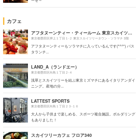
カフェ
アフタヌーンティー・ティールーム 東京スカイツリータウン・ソラマチ店
東京都墨田区押上１丁目１-２ 東京スカイツリータウン・ソラマチ 3階
アフタヌーンティーもソラマチに入っているんです(*^^*) パス
タランチ...
LAND_A（ランドエー）
東京都墨田区向島１丁目２-４
浅草とスカイツリーを結ぶ東京ミズマチにあるイタリアンダイ
ニング。産地の分...
LATTEST SPORTS
東京都墨田区向島１丁目２３-１６
大人から子供まで楽しめる、スポーツ複合施設。ボルダリング
もありました！
スカイツリーカフェ フロア340