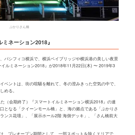
ぷかりさん橋
ミネーション2018』
月3日(日)、パシフィコ横浜で、横浜ベイブリッジや横浜港の美しい夜景
ネーション2018』が2018年11月22日(木) 〜 2019年3
イベントは、街の喧騒を離れて、冬の澄みきった空気の中で、
しめる。
た（会期終了）『スマートイルミネーション横浜2018』の連
口となる「クイーンモール橋」と、海の拠点である「ぷかりさ
ランス花壇」、「展示ホール2階 海側デッキ」、「さん橋前大
日(木)までは、プレオープン期間として、一部スポットを除くエリアで、