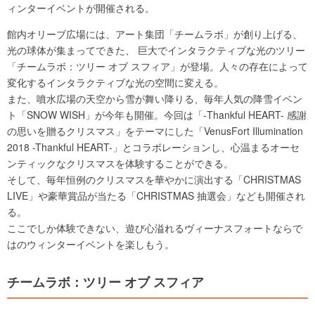
ィンターイベントが開催される。
館内オリーブ広場には、アート集団「チームラボ」が創り上げる、
光の球体が集まってできた、 巨大でインタラクティブな光のツリー
「チームラボ：ツリー オブ スフィア」が登場。人々の存在によって
変化するインタラクティブな光の空間に変える。
また、噴水広場の天空から雪が舞い降りる、毎年人気の降雪イベン
ト「SNOW WISH」が今年も開催。今回は「-Thankful HEART- 感謝
の思いを贈るクリスマス」をテーマにした「VenusFort Illumination
2018 -Thankful HEART-」とコラボレーションし、心温まるオーセ
ンティックなクリスマスを体験することができる。
そして、毎年恒例のクリスマスを華やかに演出する「CHRISTMAS
LIVE」や豪華賞品が当たる「CHRISTMAS 抽選会」なども開催され
る。
ここでしか体験できない、遊び心溢れるヴィーナスフォートならで
はのウィンターイベントを楽しもう。
チームラボ：ツリー オブ スフィア