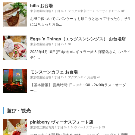
bills お台場
東京都港区台場１丁目６-１ デックス東京ビーチ シーサイドモール 3F
お昼ご飯ついでにパンケーキも頂こうと思って行ったら、学生
にはちょっとお高...
Eggs 'n Things（エッグスンシングス） お台場店
東京都港区台場１丁目７-１ 3F
2022年4月10日(日)放送 ●レギュラー旅人 澤部佑さん（ハライ
チ）...
モンスーンカフェ お台場
東京都港区台場１丁目７-１ アクアシティ お台場 4F
【基本情報】 営業時間: 日～木/11:30～24:00(ラストオーダ
ー...
遊び・観光
pinkberry ヴィーナスフォート店
東京都江東区青海１丁目３-１５ ヴィーナスフォート 2F
マツコさんが最初に訪れたのは、フローズンヨーグルト専門