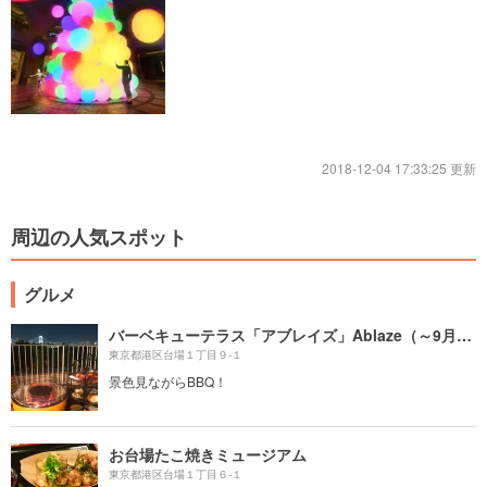
2018-12-04 17:33:25 更新
周辺の人気スポット
グルメ
バーベキューテラス「アブレイズ」Ablaze（～9月30日）/ ヒルトン東京お台場
東京都港区台場１丁目９-１
景色見ながらBBQ！
お台場たこ焼きミュージアム
東京都港区台場１丁目６-１