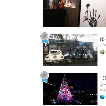
ゆ
2泊
【
ン
昼間