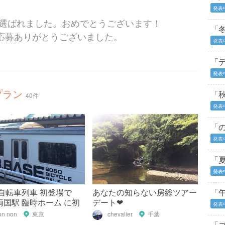
発表
て選ばれました。おめでとうございます！
「
応募ありがとうございました。
発表
「
発表
プラン
「
40件
発表
「
発表
「
発表
 自転車列車 初登場で
あなたの知らない房総ツアー
「
両国駅 臨時ホーム に初
デート❤︎
発表
お目見えで 感激🎉
on non
東京
chevalier
千葉
「