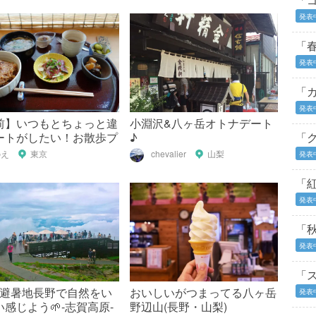
発表
「
発表
「
発表
前】いつもとちょっと違
小淵沢&八ヶ岳オトナデート
ートがしたい！お散歩プ
♪
「
のえ
東京
chevalier
山梨
発表
「
発表
「
発表
「
野]避暑地長野で自然をい
おいしいがつまってる八ヶ岳
発表
感じよう🌱-志賀高原-
野辺山(長野・山梨)