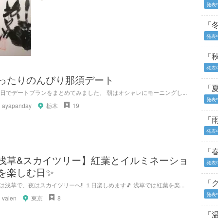
発表
「
発表
「
発表
ったりのんびり那須デート
「
3日でデートプランをまとめてみました。 朝はオシャレにモーニングし...
発表
ayapanday
栃木
19
「
発表
「
浅草&スカイツリー】紅葉とイルミネーショ
発表
を楽しむ日✨
「
は浅草で、夜はスカイツリーへ‼ １日楽しめます🎵 浅草では紅葉を楽...
発表
valen
東京
8
「