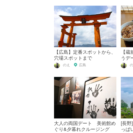
【広島】定番スポットから、
【蔵
穴場スポットまで
うデ
ラン
のえ
広島
大人の両国デート 美術館め
[長
ぐり&夕暮れクルージング
っぱい