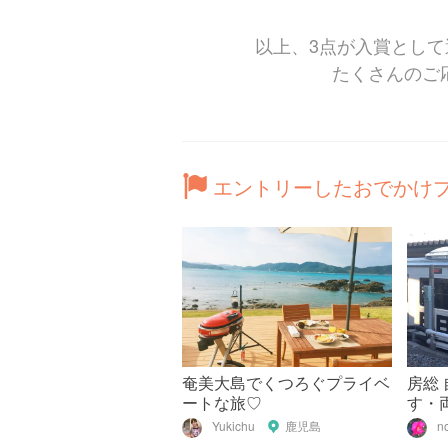
以上、3点が入賞とし
たくさんのご
エントリーしたおでかけ
奄美大島でくつろぐプライベ
房総
ートな旅♡
す・
めて 
Yukichu
鹿児島
n