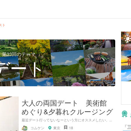
スト
第33回のテーマ
デート
大人の両国デート 美術館
めぐり&夕暮れクルージング
最近デート行ってないなーという方にオススメしたい、...
「
コムケン
東京
18