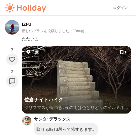
ログイン
IZFU
新しいプランを投稿しました
10年前
ただいま
7
千葉
1
2
佐倉ナイトハイク
クリスマスが近づき、夜の街は色とりどりのイルミネー
ションの瞬きで彩られます。 それはそれとして今回は
サンタ・デラックス
千葉県佐倉市の心霊スポット巡りをしてきました。 も
ちろん今回も夜中。
降りる時13段って怖すぎます。