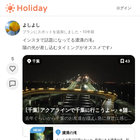
ログイン
よしよし
プランにスポットを追加しました
10年前
インスタで話題になってる濃溝の滝。
陽の光が差し込むタイミングがオススメです♪
5
千葉
43
［千葉］アクアラインで千葉に行こうよ～♪ ※随
去年ぐらいから千葉のお友達が増え、急に身近に感じる
時更新
ようになった千葉県♪ まだまだ千葉ビギナーの自分で
I
すが「千葉の魅力を皆さんにお伝えできればな～」と思
濃溝の滝
インスタ等で話題になった、君津にある濃溝の滝。 駐