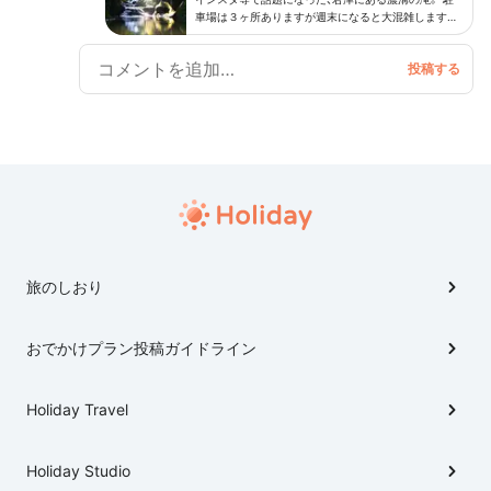
っています。 そんな事情もあってカメ速度での更新と
車場は３ヶ所ありますが週末になると大混雑しますの
なりますが、随時更新しようかと思っております。 あ
で、時間に余裕を持ってお出掛けを。 滝の奥に光を挿
っ、金谷といえば「カフェえどもんず」さんを掲載した
す写真が話題ですが、この風景を見たい方は季節や時間
帯を狙った方が宜しいかと。 自分はバスツアーで日没
かったのですが、今回の訪問がイベント開催日でした。
間際に行ったので暗かったです ^^;
次回は通常営業のときに潜入して、スポット追加したい
と思ってますので少々お待ちを♪
旅のしおり
おでかけプラン投稿ガイドライン
Holiday Travel
Holiday Studio