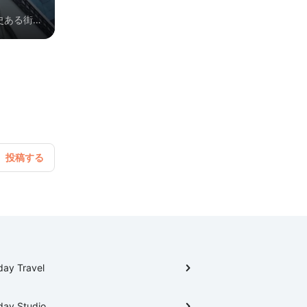
史ある街。
ぐってみよ
day Travel
day Studio