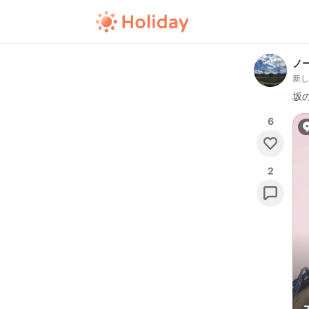
ノ
新
坂
6
2