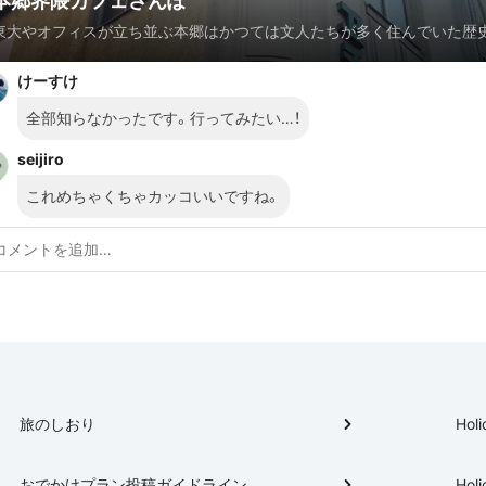
本郷界隈カフェさんぽ
東大やオフィスが立ち並ぶ本郷はかつては文人たちが多く住んでいた歴
所々に残る昭和の面影を探しながら新旧織り交ぜたカフェ&喫茶店をめ
けーすけ
う！
全部知らなかったです。行ってみたい…！
seijiro
これめちゃくちゃカッコいいですね。
旅のしおり
Holi
おでかけプラン投稿ガイドライン
Holi