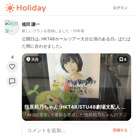
ログイン
植田 謙一
新しいプランを投稿しました
10年前
公開日は、HKT48ホールツアー大分公演のある日。ばたば
た間に合わせました。
4
大分
4
指原莉乃ちゃん（HKT48/STU48劇場支配人 大
「AKB総選挙」３連覇を達成した指原莉乃ちゃんのファ
分市観光大使）大分聖地巡礼の旅
ンが大分市を訪れるときのための「聖地巡礼」案内で
す。