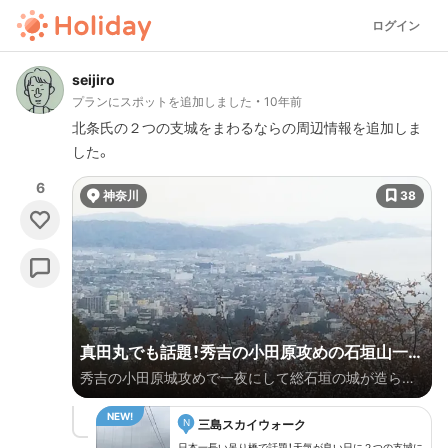
ログイン
seijiro
プランにスポットを追加しました
10年前
北条氏の２つの支城をまわるならの周辺情報を追加しま
した。
6
神奈川
38
真田丸でも話題！秀吉の小田原攻めの石垣山一夜
秀吉の小田原城攻めで一夜にして総石垣の城が造られ
城を楽しむ！
たと北条氏を恐れさせたことで有名な石垣山一夜城。
N
電車だと少しアクセスが悪いですが片道1時間弱で徒歩
三島スカイウォーク
日本一長い吊り橋で話題！天気が良い日に２つの支城に