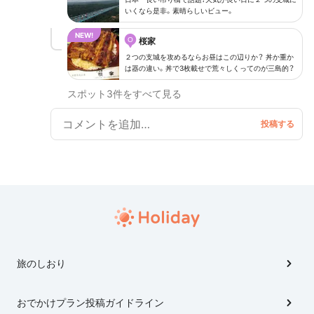
で登ることが出来ます。ドライブがてら車で行くと便
いくなら是非。素晴らしいビュー。
利ですし、ミシュランを獲得したウナギや鎧塚シェフの
スイーツもありますのでオススメのドライブコースで
O
桜家
す。他にも小田原攻めの名所はたくさん。１日フルフル
２つの支城を攻めるならお昼はこの辺りか？ 丼か重か
ならギリギリ回れそうですが、いくつか飛ばして充実歴
は器の違い。丼で3枚載せで荒々しくってのが三島的？
史見聞をすすめます。 ちなみに小田原城は2016年5月
スポット3件をすべて見る
にリニューアル！これも大変オススメです。
旅のしおり
おでかけプラン投稿ガイドライン