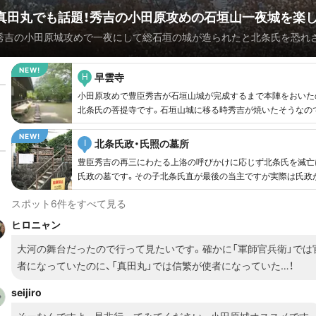
真田丸でも話題！秀吉の小田原攻めの石垣山一夜城を楽し
秀吉の小田原城攻めで一夜にして総石垣の城が造られたと北条氏を恐れ
で有名な石垣山一夜城。電車だと少しアクセスが悪いですが片道1時間弱
登ることが出来ます。ドライブがてら車で行くと便利ですし、ミシュラン
早雲寺
H
たウナギや鎧塚シェフのスイーツもありますのでオススメのドライブコ
小田原攻めで豊臣秀吉が石垣山城が完成するまで本陣をおいた
他にも小田原攻めの名所はたくさん。１日フルフルならギリギリ回れそう
北条氏の菩提寺です。石垣山城に移る時秀吉が焼いたそうなの
いくつか飛ばして充実歴史見聞をすすめます。 ちなみに小田原城は2016
に徳川の時代になって再興されたもの。
ニューアル！これも大変オススメです。
北条氏政・氏照の墓所
I
豊臣秀吉の再三にわたる上洛の呼びかけに応じず北条氏を滅亡
氏政の墓です。その子北条氏直が最後の当主ですが実際は氏政
い意思決定をしていたようです。小田原城開城とともに秀吉の
スポット6件をすべて見る
子の氏直は高野山に流されました。 小田原駅からすぐ。
ヒロニャン
大河の舞台だったので行って見たいです。確かに「軍師官兵衛」では
者になっていたのに、「真田丸」では信繁が使者になっていた…！
seijiro