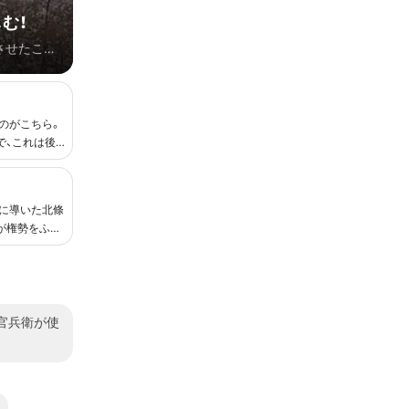
む！
させたこと
で徒歩で
を獲得し
ースです。
のがこちら。
ですが、
で、これは後
年5月にリ
に導いた北條
が権勢をふる
命で切腹し、
官兵衛が使