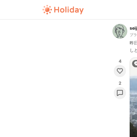
sei
プ
昨
し
4
2