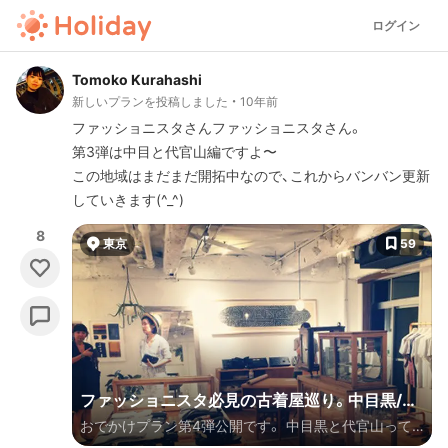
ログイン
Tomoko Kurahashi
新しいプランを投稿しました
10年前
ファッショニスタさんファッショニスタさん。
第3弾は中目と代官山編ですよ〜
この地域はまだまだ開拓中なので、これからバンバン更新
していきます(^_^)
8
東京
59
ファッショニスタ必見の古着屋巡り。中目黒/代
おでかけプラン第4弾公開です。 中目黒と代官山って
官山編