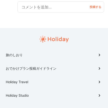
聞いただけでオシャレな雰囲気を想像できますよね。
オシャレなカフェもあればやっぱり古着屋もセレショ
も素敵な所が多いのがこの地域ならでは。 歩いてるだ
けで気分が良い、そんな素敵な街のお店、紹介します。
旅のしおり
おでかけプラン投稿ガイドライン
Holiday Travel
Holiday Studio