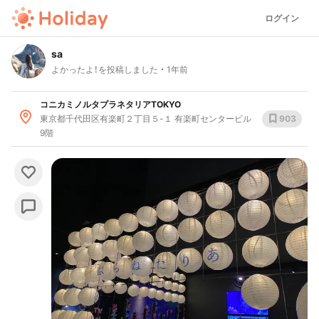
ログイン
sa
よかったよ！を投稿しました
1年前
コニカミノルタプラネタリアTOKYO
東京都千代田区有楽町２丁目５-１ 有楽町センタービル
903
9階