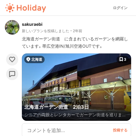
ログイン
sakuraebi
新しいプランを投稿しました
2年前
北海道ガーデン街道 に含まれているガーデンを網羅し
ています。帯広空港IN/旭川空港OUTです。
北海道
3
北海道ガーデン街道 2泊3日
シニアの両親とレンタカーでガーデン街道を巡りまし
た。最後の動物園はオマケです。帯広到着13時頃、旭川
発16時半頃の便を利用しました。