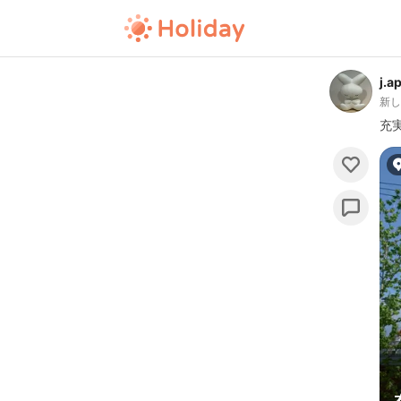
j.a
新
充実