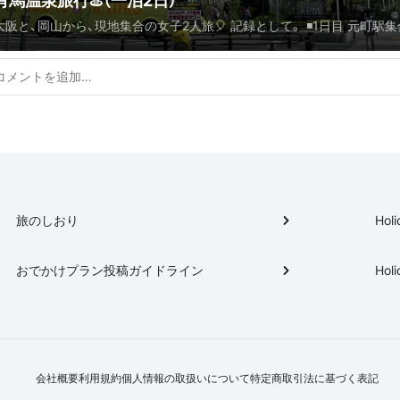
有馬温泉旅行♨️（一泊2日）
阪と、岡山から、現地集合の女子2人旅🎈 記録として。 ◾️1日目 元町駅集合 ↓ 南
町を食べ歩き【A】【B】【C】 ↓🚃 有馬温泉 ◾️2日目 温泉街散策【E】【F】 ↓🚃 三宮
駅 ↓ 生田神社【G】 ↓ ランチ🍽️【H】 ↓🚶 水族館【I】
旅のしおり
Holi
おでかけプラン投稿ガイドライン
Holi
会社概要
利用規約
個人情報の取扱いについて
特定商取引法に基づく表記