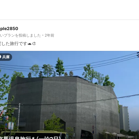
pple2850
しいプランを投稿しました
2年前
した旅行です🐢🎨
兵庫