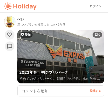
ログイン
ぺい
新しいプランを投稿しました
3年前
愛知
0
2023年冬 初ジブリパーク
初めてのジブリパーク。 朝9時での予約。 念のため 前
日入りで前泊です。 今回は どうする家康でも 描かれ
ていた 関ヶ原とセットで 一泊二日の旅行です。 ジブ
リパークは言うまでもなく 関ヶ原記念館が、 予想以上
に良かったです。