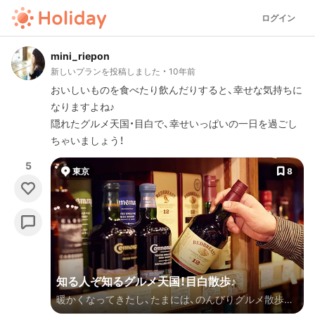
ログイン
mini_riepon
新しいプランを投稿しました
10年前
おいしいものを食べたり飲んだりすると、幸せな気持ちに
なりますよね♪
隠れたグルメ天国・目白で、幸せいっぱいの一日を過ごし
ちゃいましょう！
5
東京
8
知る人ぞ知るグルメ天国！目白散歩♪
暖かくなってきたし、たまには、のんびりグルメ散歩な