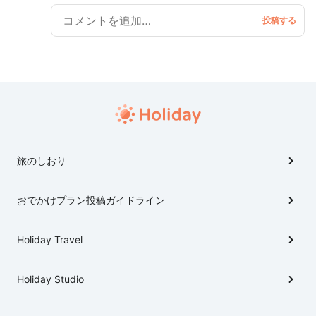
んていかがでしょう♪ それなら、目白が絶対にオスス
メ！ 椿山荘や学習院大学のイメージくらいしか持たれ
ない目白ですが、実はグルメの名店がたくさんなんです
よ♪ 今回は、目白駅の改札を出て左側のエリアをご紹
介。 右側エリアは、また後日。 【巡る順番】レフティ→
エーグル・ドゥース→目白田中屋で♪
旅のしおり
おでかけプラン投稿ガイドライン
Holiday Travel
Holiday Studio