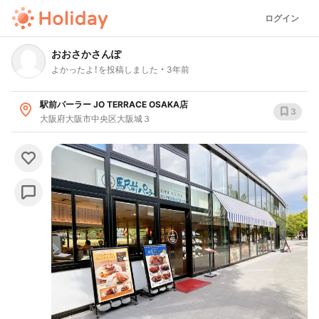
ログイン
おおさかさんぽ
よかったよ！を投稿しました
3年前
駅前パーラー JO TERRACE OSAKA店
3
大阪府大阪市中央区大阪城３