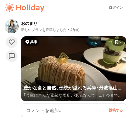
ログイン
おのまり
新しいプランを投稿しました
4年前
兵庫
2
豊かな食と自然、伝統が溢れる兵庫・丹波篠山へ
「兵庫にこんな素敵な場所があるなんて……」 今まで知
のドライブ旅行🚗
らなかった魅力がたくさんつまっている兵庫県の丹波・
篠山。食文化創造のまちでもあり、知る人ぞ知るおいし
いお店も多いです。 城下町ならではの面影が残る街並
みや、古民家をつかった新しいカフェなど、丹波・篠山
の魅力を堪能するドライブ旅です。