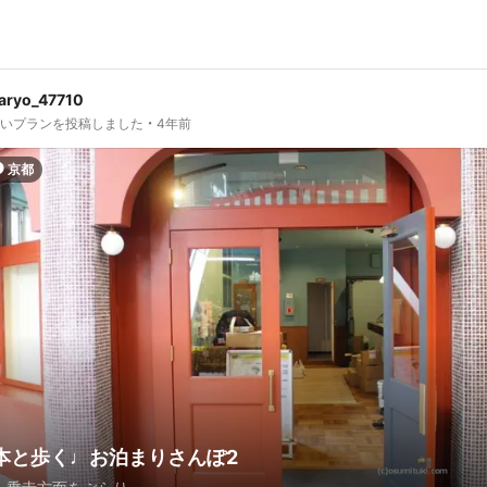
aryo_47710
しいプランを投稿しました
4年前
京都
本と歩く♩お泊まりさんぽ2