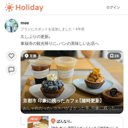
ログイン
mee
プランにスポットを追加しました
4年前
久しぶりの更新。
東福寺の観光帰りに、パンの美味しいお店へ
京都
26
京都市 印象に残ったカフェ【随時更新】
おしゃれだった、コスパがよかった等、印象に残った京
都カフェを載せていきます。
K
ぱんなり。
「健幸」食パン専門店＆サンドイッチ ◎健幸食パン 小