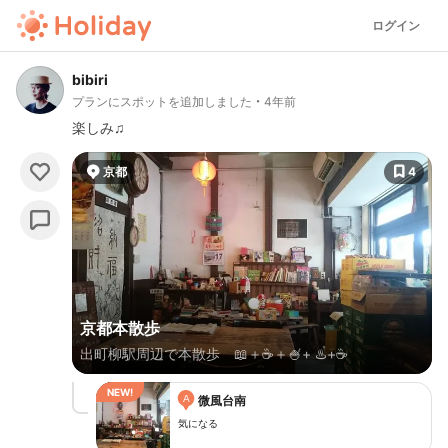
ログイン
bibiri
プランにスポットを追加しました
4年前
楽しみ♫
京都
4
京都本散歩
出町柳駅周辺で本散歩 📖＋☕️＋🍧+ ♨️+☕️
A
微風台南
気になる