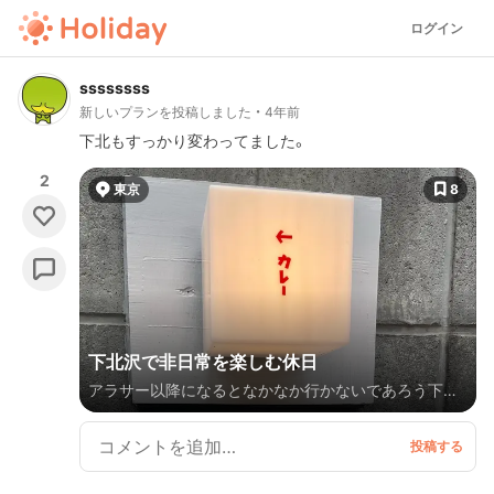
ログイン
ssssssss
新しいプランを投稿しました
4年前
下北もすっかり変わってました。
2
東京
8
下北沢で非日常を楽しむ休日
アラサー以降になるとなかなか行かないであろう下北
沢で非日常感を楽しむプラン。主に北口エリアです。