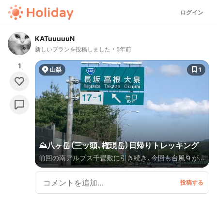
ログイン
KATuuuuuN
新しいプランを投稿しました
5年前
1
山梨
1
⛰八ヶ岳（三ッ頭、権現岳）日帰りトレッキング
前回の南アルプス千畳敷に引き続き、今回も台風🌀が接
近する中、直前まで天候が読みづらかったですが、何と
かピンポイントで晴天日に八ヶ岳⛰に行くことができ
ました🤞 2021 Oct. 13 ☁️☀️