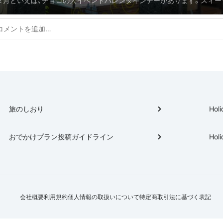
２月といえば、チョコの大イベントバレンタインデーがあります。スィー
レート散歩
神戸にも沢山のチョコレート専門店があります。今回は神戸三宮を中心に
レートをメインした散歩プランを作りました。
旅のしおり
Holi
おでかけプラン投稿ガイドライン
Holi
会社概要
利用規約
個人情報の取扱いについて
特定商取引法に基づく表記