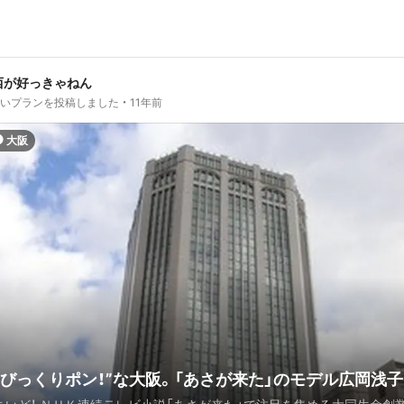
西が好っきゃねん
しいプランを投稿しました
11年前
大阪
“びっくりポン！”な大阪。「あさが来た」のモデル広岡浅子