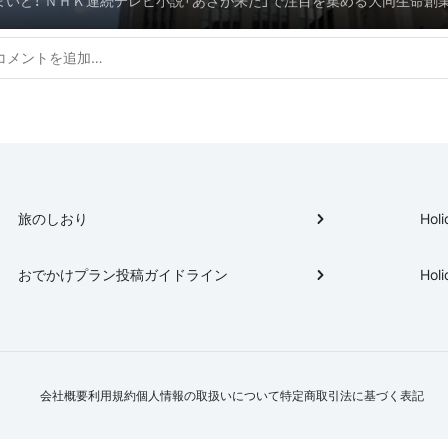
まいど！ ＮＨＫ連続テレビ小説「あさが来た」で注目を集める大同生命創
友厚氏ゆかりの地を歩く
浅子氏。 京都府京都市で生まれ、大阪で世界最大規模の経済都市「大大阪
築き、ともに同じ時代を歩んできた福沢諭吉、五代友厚、淀屋家らは今もな
ら過去の功績をたたえ、語り継がれています。 ２０１６年、ボランティア
よる「舞台地かいわいウォーク」が人気で、定員２００人を超える１２０
応募があったとか。 今回は、「舞台地かいわいウォーク」で巡るスポット
五代友厚氏らが創設に携わった堂島米会所、天満青物市場、大阪証券取引
吉が通った学校・適塾、自費で橋を建設した豪商・淀屋家やそのゆかりの
ましてん。 また、これら大阪の発展に貢献した人物や歴史は、大阪市内に
歴史博物館、大阪企業家ミュージアムで知ることができまっせ。 他「おで
旅のしおり
Holi
ン」やウォーキングプランでも掲載されてへんような、ここだけの”大阪”
の目で確かめてみまへんか。 「大阪が好きやねん！」やからこそできる”大
おでかけプラン投稿ガイドライン
Holi
マ”をご案内いたしまっさ～。
会社概要
利用規約
個人情報の取扱いについて
特定商取引法に基づく表記