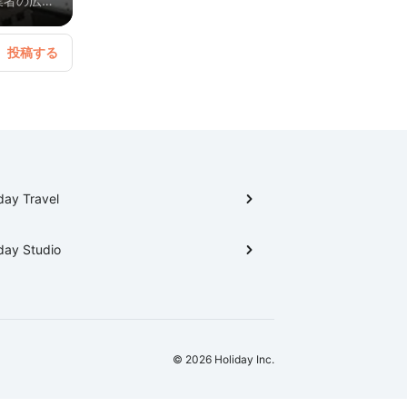
業者の広岡
」への礎を
お、それ
ガイドに
０通以上の
を中心に、
所、福沢諭
地をまとめ
ある大阪
かけブラ
day Travel
をあんさん
阪のホン
day Studio
© 2026 Holiday Inc.