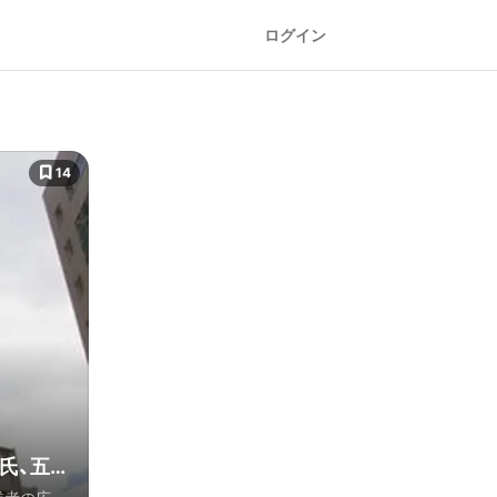
ログイン
14
氏、五代