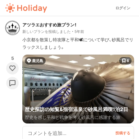
ログイン
アツラエおすすめ旅プラン！
新しいプランを投稿しました
5年前
小京都を散策し特攻隊と平和🕊について学び、砂風呂でリ
ラックスしましょう。
5
鹿児島
6
歴史探訪の知覧&指宿温泉で砂風呂満喫1泊2日
歴史を感じ平和と戦争を考え砂風呂に感謝する旅