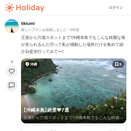
ログイン
tikiumi
新しいプランを投稿しました
5年前
王道から穴場スポットまで！沖縄本島でもこんな綺麗な海
が見られるんだ🥺って私が感動した場所だけを集めて紹
介👍是非行ってみて〜！
1
沖縄
5
【沖縄本島】絶景💙7選
王道から穴場スポットまで！沖縄本島でもこんな綺麗な
海が見られるんだ🥺って私が感動した場所だけを集め