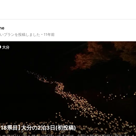
one
しいプランを投稿しました
11年前
大分
【18県目】大分の2泊3日(初投稿)