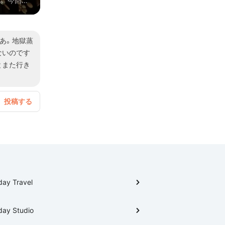
。 今回の
竹田竹楽
してくださ
なあ。地獄蒸
ないのです
とまた行き
day Travel
day Studio