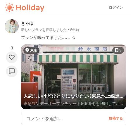
ログイン
きゃほ
新しいプランを投稿しました
5年前
プランが眠ってました。。。☺️
3
東京
3
人恋しいけどひとりになりたい【東急池上線巡
東急ワンデーオープンチケット(660円)を利用して、 東
り】
急池上線をぶらーりしてきました〜〜。 ぬくもりを感
じる街ばかり🐕🌿 平日は働いたし、休日なにしよ〜家
にいるのもなあ… 少しアクティブに！なんて思いついた