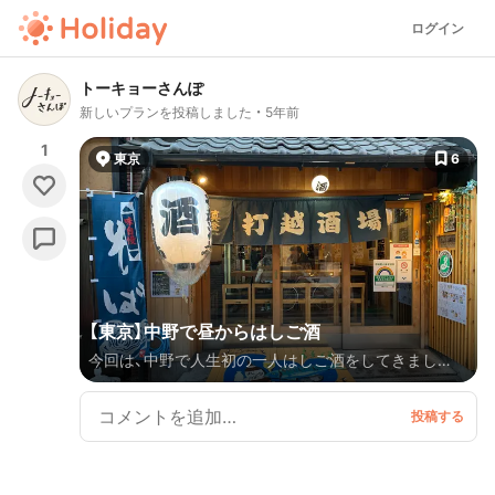
ログイン
トーキョーさんぽ
新しいプランを投稿しました
5年前
1
東京
6
【東京】中野で昼からはしご酒
今回は、中野で人生初の一人はしご酒をしてきまし
た〜！🍶 北口を出たところから飲み屋さんがたくさん
あって、活気のある街だったなあ💭 食べたいものがな
んでも食べられるってくらい、いろんなお店があって楽
しいはしご酒でした🤤💖 ※掲載されている情報・価格は
変動する可能性があります。