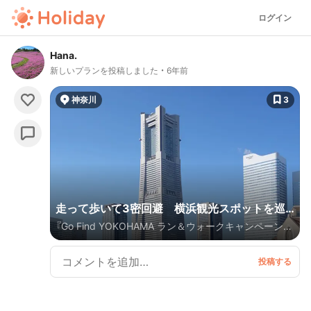
ログイン
Hana.
新しいプランを投稿しました
6年前
神奈川
3
走って歩いて3密回避 横浜観光スポットを巡
『Go Find YOKOHAMA ラン＆ウォークキャンペーン』
ろう！
を知っていますか？GPS機能がついたアプリを使い、横
浜の人気観光スポットなどを巡る、1人でも楽しめるイ
ベントです！ チェックポイントに到着したり、ミッショ
ンをクリアするとポイントを獲得。そのポイントでお
買い物やお食事などが楽しめます。 私は定番のベイサ