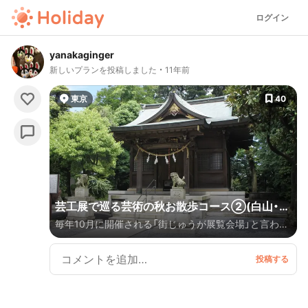
ログイン
yanakaginger
新しいプランを投稿しました
11年前
東京
40
芸工展で巡る芸術の秋お散歩コース②(白山・本
毎年10月に開催される「街じゅうが展覧会場」と言われ
駒込〜西日暮里)
ている【芸工展】は、20年以上続く一大アートイベント
です。西日暮里、日暮里、鶯谷、上野、湯島、根津、千駄
木、本駒込、白山辺りまでを含む広大な地域で一斉に開
かれます。 神社好き、文学好き、カフェ好き、パン好き
な皆様にオススメのコースです。