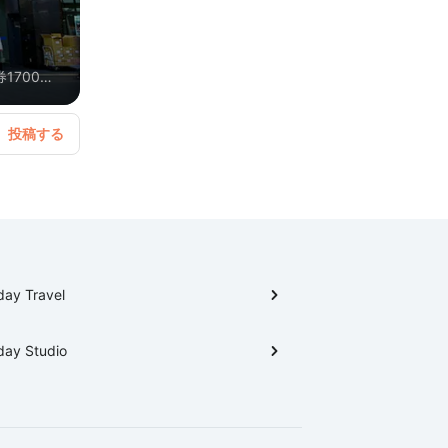
1700円
はほぼ休業
など注意が
ガイドブ
day Travel
day Studio