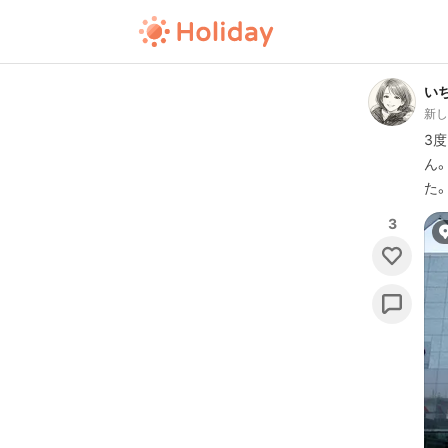
い
新
3
ん
た
3