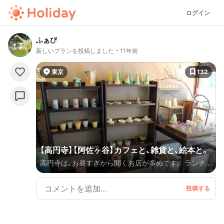
ログイン
ふぁび
新しいプランを投稿しました
11年前
東京
132
【高円寺】【阿佐ヶ谷】カフェと、雑貨と、絵本と。
高円寺は、お昼すぎから開くお店が多めです。 ランチ
を食べて、お散歩して、本を読んで… 気まぐれな午後
のおでかけにいかがですか＾＾