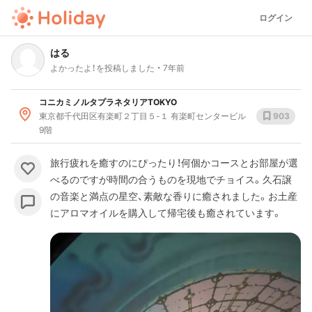
ログイン
はる
よかったよ！を投稿しました
7年前
コニカミノルタプラネタリアTOKYO
東京都千代田区有楽町２丁目５-１ 有楽町センタービル
903
9階
旅行疲れを癒すのにぴったり！何個かコースとお部屋が選
べるのですが時間の合うものを現地でチョイス。久石譲
の音楽と満点の星空、素敵な香りに癒されました。お土産
にアロマオイルを購入して帰宅後も癒されています。