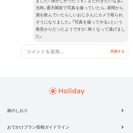
伴」ということもあり、押さえておくべきスポットを確
ました！ 懐かしかったです。また行きたいなぁ。
実に押さえつつ、今迄の大阪旅で逃してしまっていたス
当時、通天閣前で写真を撮っていたら、昼間から
ポットを加え、後は毎度何時もの如くテキトーに行きあ
酒を飲んでいたらしいおじさんにカメラ取られ
たりばったり思いつくままに行動したのでした。
そうになりました。「写真を撮ってやる」という
善意からだったようですが、怖くなって逃げまし
た。
旅のしおり
おでかけプラン投稿ガイドライン