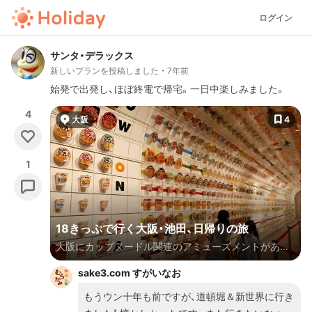
ログイン
サンタ・デラックス
新しいプランを投稿しました
7年前
始発で出発し、ほぼ終電で帰宅。一日中楽しみました。
4
大阪
4
1
18きっぷで行く大阪・池田、日帰りの旅
大阪にカップヌードル関連のアミューズメントがある
という噂。調べてみると大阪から宝塚方面に向かう途
sake3.com すがいなお
中、阪急池田駅近くに存在したのでした。お馴染みの青
春18きっぷを使用した今回の大阪旅は「大阪初心者同
もうウン十年も前ですが、道頓堀＆新世界に行き