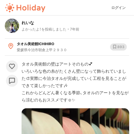
ログイン
れいな
よかったよ！を投稿しました
7年前
タオル美術館ICHIHIRO
893
愛媛県今治市朝倉上甲２９３０
タオル美術館の壁はアートそのもの💕
いろいろな色の糸がたくさん壁になって飾られていまし
た🎨実際に今治タオルが完成していく工程を見ることが
できて楽しかったです🎶
これからどんどん暑くなる季節、タオルのアートを見なが
ら涼むのもおススメです☺️✨