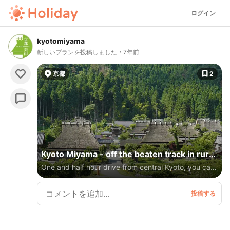
ログイン
kyotomiyama
新しいプランを投稿しました
7年前
京都
2
Kyoto Miyama - off the beaten track in rural
One and half hour drive from central Kyoto, you can
Kyoto
experience time slip to 100 yrs ago rural Japan
landscape. 200 yrs old thatched roof houses still
used as residential house for locals in the thatched
village (known as "kayabuki no sato"), the heritage
site.