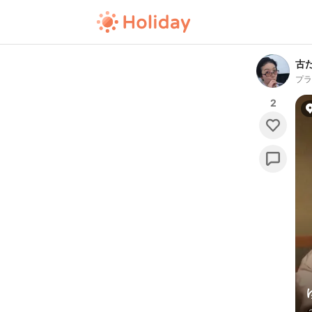
古
プ
2