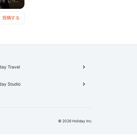
を じっ
day Travel
day Studio
© 2026 Holiday Inc.