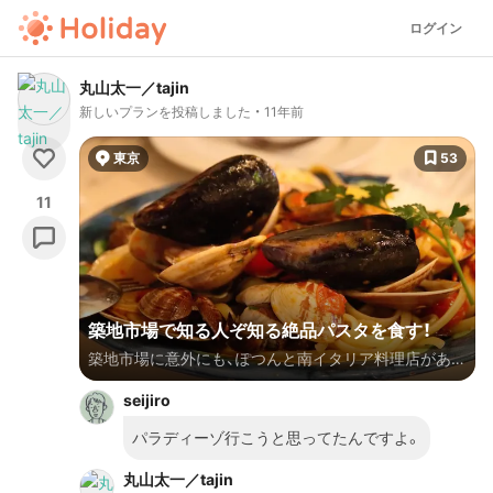
ログイン
丸山太一／tajin
新しいプランを投稿しました
11年前
東京
53
11
築地市場で知る人ぞ知る絶品パスタを食す！
築地市場に意外にも、ぽつんと南イタリア料理店があり
ます。 数多あるお寿司屋さんや海鮮丼屋さんには目も
seijiro
くれず、男らしく目的のパスタだけを食べに行くプラン
です笑 ことあるごとにどうしてもここの名物パスタが
パラディーゾ行こうと思ってたんですよ。
無性に食べたくなってしまいます。。近くで習い事をし
丸山太一／tajin
ていたので、思いつくとよくそこの人と定期的に食べに