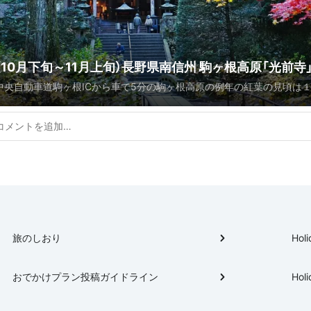
（10月下旬～11月上旬）長野県南信州 駒ヶ根高原「光前寺
中央自動車道駒ヶ根ICから車で5分の駒ヶ根高原の例年の紅葉の見頃は
の紅葉スポット
旬〜１１月上旬です。 駒ヶ根市は伊那谷に囲まれ、標高差が約2,000m。
スの紅葉が９月下旬からはじまり、麓に降りてくる１１月下旬頃の約２
しらで紅葉を楽しむことができます。 ロープウェイで行くことができる
2,612mの千畳敷カールの紅葉が９月下旬からはじまります。 １０月上旬
葉が楽しめるロープウェイ日本一」（日経新聞）にも選ばれた駒ヶ岳ロー
間の紅葉がはじまり、ロープウェイへと向かう路線バス区間の紅葉が１
からはじまります。 駒ヶ根高原の紅葉も１０月下旬頃からはじまり、１
で楽しむことができます。 駒ヶ根高原が紅葉に色を染める頃には、中央アルプス
に冠雪を迎えます。雪化粧した中央アルプス千畳敷、紅葉した山々、青空
旅のしおり
Holi
が見事です。 雪化粧した中央アルプスを背景にした光前寺、駒ヶ池、駒ヶ
ムス周辺の紅葉は人気の写真スポットです。
おでかけプラン投稿ガイドライン
Holi