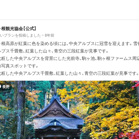
ヶ根観光協会【公式】
しいプランを投稿しました
8年前
ヶ根高原が紅葉に色を染める頃には、中央アルプスに冠雪を迎えます。雪
ルプス千畳敷、紅葉した山々、青空の三段紅葉が見事です。
化粧した中央アルプスを背景にした光前寺、駒ヶ池、駒ヶ根ファームス周
の写真スポットです。
化粧した中央アルプス千畳敷、紅葉した山々、青空の三段紅葉が見事です
長野