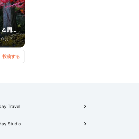
」＆周辺
１０月下
中央アルプ
ヶ月どこか
、標高
からは「紅
プウェイ区
０月下旬頃
１月下旬頃
の三段紅葉
day Travel
根ファー
day Studio