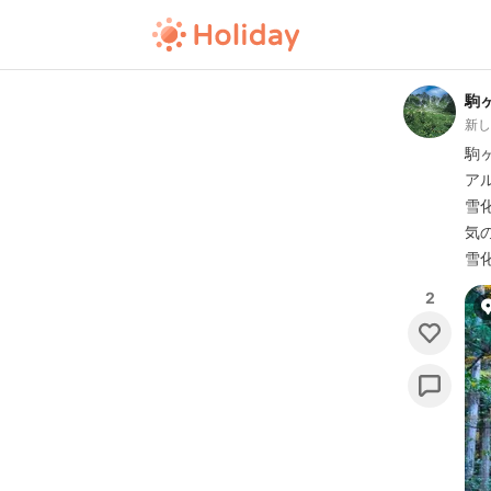
駒
新
駒
ア
雪
気
雪
2