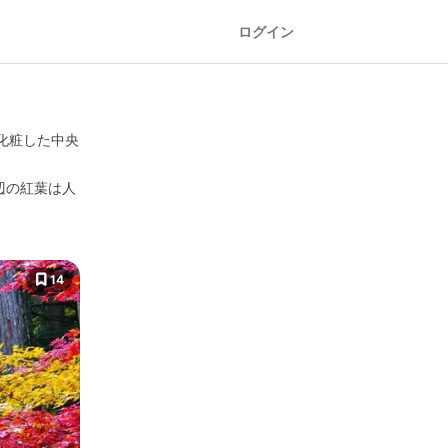
ログイン
化粧した中央
辺の紅葉は人
。
14