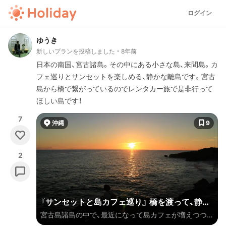
ログイン
ゆうき
新しいプランを投稿しました
8年前
日本の南国、宮古諸島。その中にある小さな島、来間島。カ
フェ巡りとサンセットを楽しめる、静かな離島です。宮古
島から橋で繋がっているのでレンタカー旅で是非行って
ほしい島です！
7
沖縄
9
2
『サンセットと島カフェ巡り』 橋を渡って、静か
宮古島諸島の中で、最近になって島カフェが増えつつあ
な静かな来間島