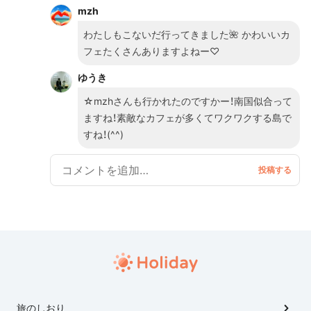
る島があります。それが、宮古島と橋で繋がった来間島
mzh
（くりまじま） 昔からのサトウキビ畑が広がる離島の風
景。そして海に沈む夕陽を眺められる静かな静かな島
わたしもこないだ行ってきました🌺 かわいいカ
なのです。 ゆったりとした時間を南国で過ごしたい方
フェたくさんありますよねー♡
にお勧めしたい島です。
ゆうき
☆mzhさんも行かれたのですかー！南国似合って
ますね！素敵なカフェが多くてワクワクする島で
すね！(^^)
旅のしおり