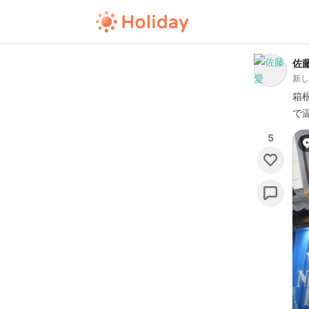
佐藤
新
箱
で
5