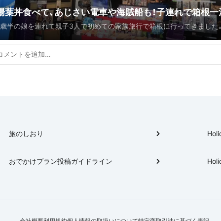
湯葉丼食べて、あじさい電車や海賊船も！子連れで箱根一
2歳半の娘を連れて親子3人で初めての家族旅行で箱根に行ってきました
満喫プラン
無理なく・紫陽花シーズンの箱根を一泊2日で楽しめるプランです。
旅のしおり
Holi
おでかけプラン投稿ガイドライン
Holi
会社概要
利用規約
個人情報の取扱いについて
特定商取引法に基づく表記