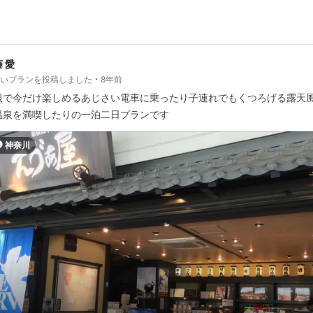
 愛
しいプランを投稿しました
8年前
根で今だけ楽しめるあじさい電車に乗ったり子連れでもくつろげる露天
温泉を満喫したりの一泊二日プランです
神奈川