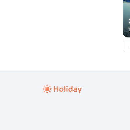
雨
の
し。 池袋定番デート
も