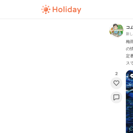
コ
新
梅
の
定
スで
2