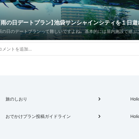
【雨の日デートプラン】池袋サンシャインシティを１日遊
の日のデートプランって難しいですよね。 基本的には屋内施設で遊ぶことになる
す
と思うのですが、ずっと部屋のなかというのも飽きてしまう… そんな悩みをお持ち
方にご提案したい【雨の日デートプラン】がこちら！ 2018年6月10日、東京に台風
が来た日実際に「傘を持たずに」行ってきたプランなので参考になること
スポットであるサンシャインシティも、ちょっと変化をつけた
らいつもと違う新鮮味のあるデートプランになります。 雨の日、屋内でありながら
開放的でたのしいお出かけプランです(*´▽｀*) 【☆このお出かけプランのポイン
ト☆】 ・東池袋駅からだと全く濡れずにサンシャインシティに行ける ・東
徒歩20秒でいけるおしゃれなカフェでモーニング ・リニューアルしたサ
水族館で天空のペンギンをみる ・サンシャイン展望台もVRアトラクショ
旅のしおり
Holi
ら雨でも楽しい ・水族館も展望台も屋内でありながら開放感が抜群
おでかけプラン投稿ガイドライン
Holi