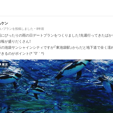
ムケン
しいプランを投稿しました
8年前
雨にぴったりの雨の日デートプランをつくりました！先週行ってきたばか
情報が盛りだくさん！
番の池袋サンシャインシティですが「東池袋駅」からだと地下道で全く濡
きるのがポイント(*´▽｀*)
東京