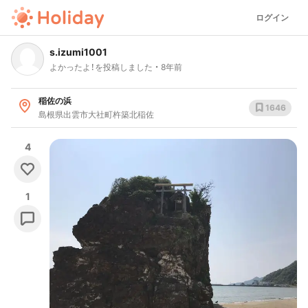
ログイン
s.izumi1001
よかったよ！を投稿しました
8年前
稲佐の浜
1646
島根県出雲市大社町杵築北稲佐
4
1