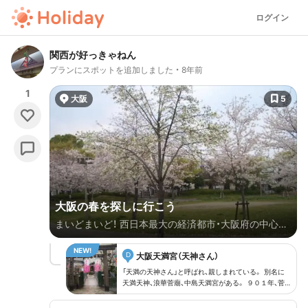
ログイン
関西が好っきゃねん
プランにスポットを追加しました
8年前
1
大阪
5
大阪の春を探しに行こう
まいどまいど！ 西日本最大の経済都市・大阪府の中心部
にあたる大阪市は、ビジネスマンが多く行き交うビジネ
D
ス街と大阪市民の約２６０万人の人口を抱える住宅街
大阪天満宮（天神さん）
っちゅうイメージが強いかもしれまへんけども、実はそ
「天満の天神さん」と呼ばれ、親しまれている。 別名に
天満天神、浪華菅廟、中島天満宮がある。 ９０１年、菅
の中にも地元住民を中心に市民の憩いの場として親し
原道真がこの地に鎮座していた大将軍社に参詣した。
まれている場所がありまんねん。 たとえば、代表的な
９０３年、天神信仰が始まる。 ９４９年、大将軍社の前