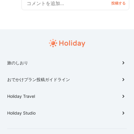
に７本の松が生え、霊光を放ったという奇譚が都に伝わ
春として日本全国から注目を集める造幣局桜の通り抜
った。 そのため村上天皇の勅命によって天満宮を建立
け。 ここには、全国各地、世界各地からぎょうさんの花
させたのが始まりである。
見客、見物客が訪れ、造幣局周辺にある桜之宮公園では
出店でにぎわい、ぎょうさんの買い物客でにぎわおうて
はります。 ほんで、造幣局の目の前を流れる大川（旧淀
川）沿いに咲く桜並木は一本一本、市民の寄付によって
植樹され、年間を通して誰でも気軽に散策することがで
きまんねん。 さらには、短時間で楽しむことのできる
旅のしおり
遊覧船も運行され、川の上からも見物できまっせ。 そ
して、大阪市内には、造幣局や桜之宮公園以外にも大阪
城公園の梅林や難波宮公園の他にも神社や旭区の城北
おでかけプラン投稿ガイドライン
公園・菖蒲園、鶴見区の鶴見緑地公園など誰でも気軽に
春を感じることのできるスポットがぎょうさんおまっ
Holiday Travel
さかい、代表的なスポットをご紹介していきまひょ！
Holiday Studio