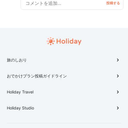
園などがある都市公園として知られ、年中問わず多くの
春として日本全国から注目を集める造幣局桜の通り抜
外国人観光客でにぎわっている。 園内には、多くの樹
け。 ここには、全国各地、世界各地からぎょうさんの花
木が植樹され、梅、桃、桜など四季折々の自然を楽しむこ
とができ、日本さくら名所１００選にも選定。
見客、見物客が訪れ、造幣局周辺にある桜之宮公園では
出店でにぎわい、ぎょうさんの買い物客でにぎわおうて
はります。 ほんで、造幣局の目の前を流れる大川（旧淀
川）沿いに咲く桜並木は一本一本、市民の寄付によって
植樹され、年間を通して誰でも気軽に散策することがで
きまんねん。 さらには、短時間で楽しむことのできる
旅のしおり
遊覧船も運行され、川の上からも見物できまっせ。 そ
して、大阪市内には、造幣局や桜之宮公園以外にも大阪
城公園の梅林や難波宮公園の他にも神社や旭区の城北
おでかけプラン投稿ガイドライン
公園・菖蒲園、鶴見区の鶴見緑地公園など誰でも気軽に
春を感じることのできるスポットがぎょうさんおまっ
Holiday Travel
さかい、代表的なスポットをご紹介していきまひょ！
Holiday Studio