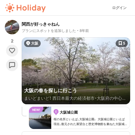
ログイン
関西が好っきゃねん
プランにスポットを追加しました
8年前
2
大阪
5
大阪の春を探しに行こう
まいどまいど！ 西日本最大の経済都市・大阪府の中心部
にあたる大阪市は、ビジネスマンが多く行き交うビジネ
E
ス街と大阪市民の約２６０万人の人口を抱える住宅街
大阪城公園
っちゅうイメージが強いかもしれまへんけども、実はそ
桜の名所といえば、大阪城公園。 大阪城公園といえば
現在、復元された展望台と歴史博物館を兼ねた大阪城天
の中にも地元住民を中心に市民の憩いの場として親し
守閣をはじめ、大阪城ホール、大阪市立大阪城音楽堂、大
まれている場所がありまんねん。 たとえば、代表的な
阪市立修道館、野球場（太陽の広場）、西の丸庭園、日本庭