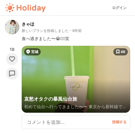
ログイン
きゃほ
新しいプランを投稿しました
8年前
食べ過ぎました〜😭👍🏻笑
18
宮城
46
哀愁オタクの暴風仙台旅
初めて仙台へ行ってきました〜〜 東京から新幹線で約
2時間♩意外と近い（＾ν＾） 道路が広くて快適だったの
で結構な距離を歩きました☺️ なんと！！！！2日とも暴風警
報が出ていまして！！ 必然的にグルメ旅になりました、